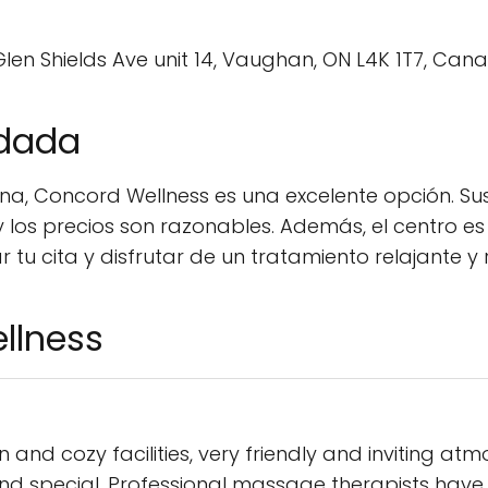
en Shields Ave unit 14, Vaughan, ON L4K 1T7, Can
ndada
ona, Concord Wellness es una excelente opción. S
y los precios son razonables. Además, el centro 
 tu cita y disfrutar de un tratamiento relajante y 
llness
n and cozy facilities, very friendly and inviting a
d special. Professional massage therapists have d