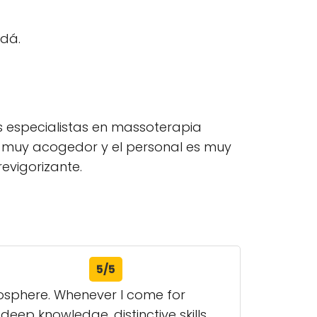
adá.
us especialistas en massoterapia
es muy acogedor y el personal es muy
revigorizante.
5/5
tmosphere. Whenever I come for
eep knowledge, distinctive skills