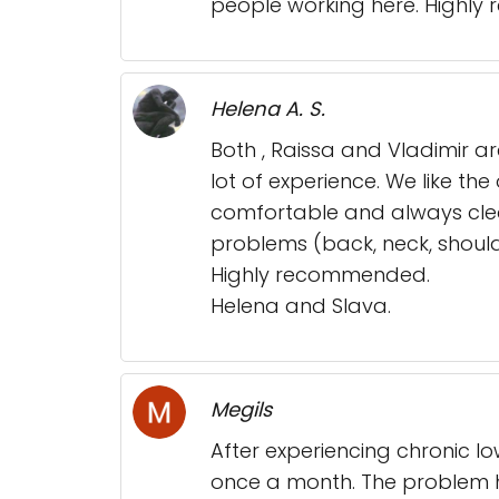
people working here. Highl
Helena A. S.
Both , Raissa and Vladimir a
lot of experience. We like th
comfortable and always clean
problems (back, neck, should
Highly recommended.
Helena and Slava.
Megils
After experiencing chronic l
once a month. The problem h