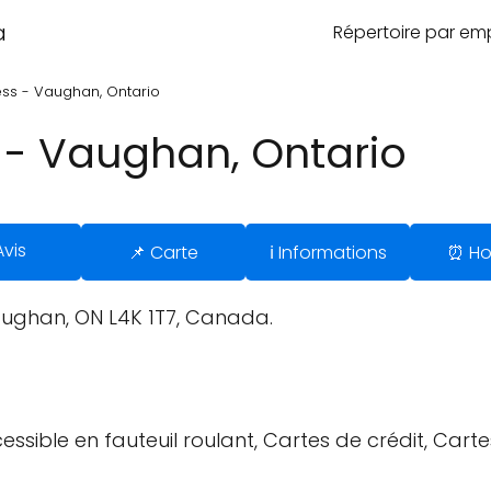
a
Répertoire par e
ss - Vaughan, Ontario
 - Vaughan, Ontario
Avis
📌 Carte
ℹ️ Informations
⏰ Ho
Vaughan, ON L4K 1T7, Canada.
ssible en fauteuil roulant, Cartes de crédit, Cart