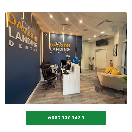
☎️5873303483