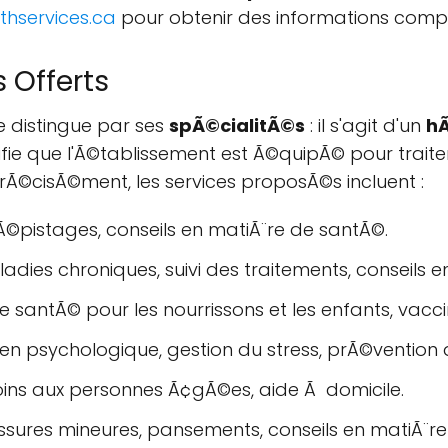
thservices.ca
pour obtenir des informations comp
 Offerts
e distingue par ses
spÃ©cialitÃ©s
: il s'agit d'un
hÃ
ifie que l'Ã©tablissement est Ã©quipÃ© pour traite
rÃ©cisÃ©ment, les services proposÃ©s incluent :
dÃ©pistages, conseils en matiÃ¨re de santÃ©.
ladies chroniques, suivi des traitements, conseils 
e santÃ© pour les nourrissons et les enfants, vaccin
en psychologique, gestion du stress, prÃ©vention d
soins aux personnes Ã¢gÃ©es, aide Ã domicile.
essures mineures, pansements, conseils en matiÃ¨r