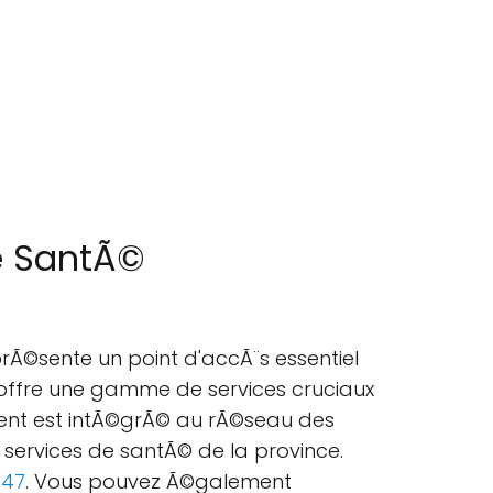
de SantÃ©
rÃ©sente un point d'accÃ¨s essentiel
 offre une gamme de services cruciaux
ement est intÃ©grÃ© au rÃ©seau des
 services de santÃ© de la province.
847
. Vous pouvez Ã©galement