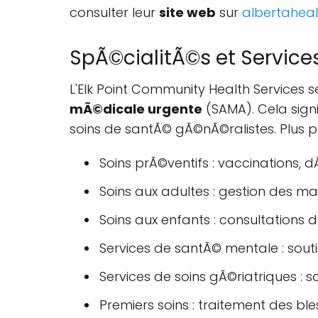
consulter leur
site web
sur
albertaheal
SpÃ©cialitÃ©s et Services
L'Elk Point Community Health Services s
mÃ©dicale urgente
(SAMA). Cela sign
soins de santÃ© gÃ©nÃ©ralistes. Plus p
Soins prÃ©ventifs : vaccinations, 
Soins aux adultes : gestion des ma
Soins aux enfants : consultations d
Services de santÃ© mentale : souti
Services de soins gÃ©riatriques : 
Premiers soins : traitement des bl