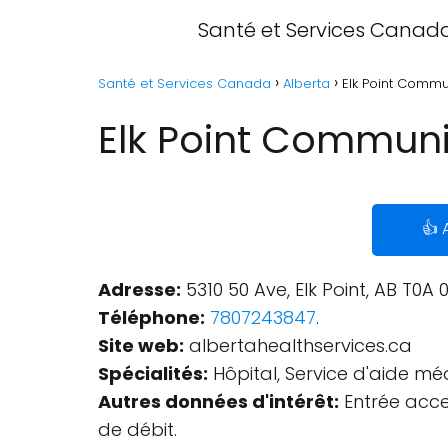
Santé et Services Canad
Santé et Services Canada
Alberta
Elk Point Commun
Elk Point Communit
👍 
Adresse:
5310 50 Ave, Elk Point, AB T0A
Téléphone:
7807243847
.
Site web:
albertahealthservices.ca
Spécialités:
Hôpital, Service d'aide mé
Autres données d'intérêt:
Entrée acces
de débit.