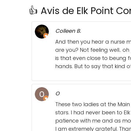
👍 Avis de Elk Point 
Colleen B.
And then you hear a nurse mak
are you? Not feeling well.. o
is that even close to beung fu
hands. But to say that kind of
O
These two ladies at the Main
stars. I had never been to El
patience with me and as mo
I am extremely grateful. Tha