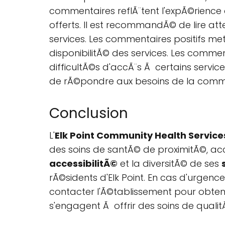
commentaires reflÃ¨tent l'expÃ©rience 
offerts. Il est recommandÃ© de lire att
services. Les commentaires positifs me
disponibilitÃ© des services. Les comme
difficultÃ©s d'accÃ¨s Ã certains servic
de rÃ©pondre aux besoins de la com
Conclusion
L'
Elk Point Community Health Service
des soins de santÃ© de proximitÃ©, a
accessibilitÃ©
et la diversitÃ© de ses
rÃ©sidents d'Elk Point. En cas d'urge
contacter l'Ã©tablissement pour obteni
s'engagent Ã offrir des soins de quali