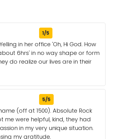
1/5
lling in her office 'Oh, Hi God. How
r about 6hrs' in no way shape or form
y do realize our lives are in their
5/5
name (off at 1500). Absolute Rock
pt me were helpful, kind, they had
ion in my very unique situation.
sing my gratitude.