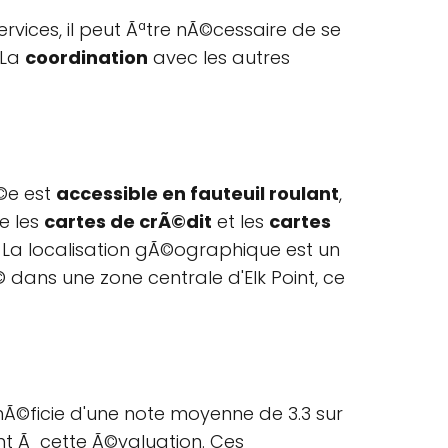
rvices, il peut Ãªtre nÃ©cessaire de se
 La
coordination
avec les autres
Ã©e est
accessible en fauteuil roulant
,
e les
cartes de crÃ©dit
et les
cartes
s. La localisation gÃ©ographique est un
 dans une zone centrale d'Elk Point, ce
©nÃ©ficie d'une note moyenne de 3.3 sur
uent Ã cette Ã©valuation. Ces