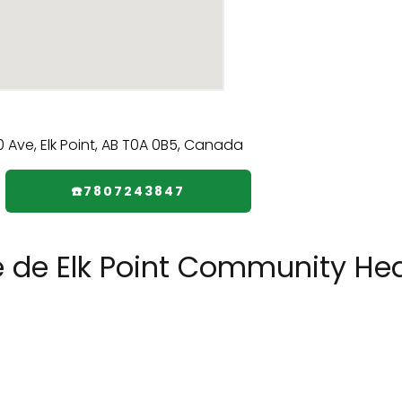
☎️7807243847
e de Elk Point Community Hea