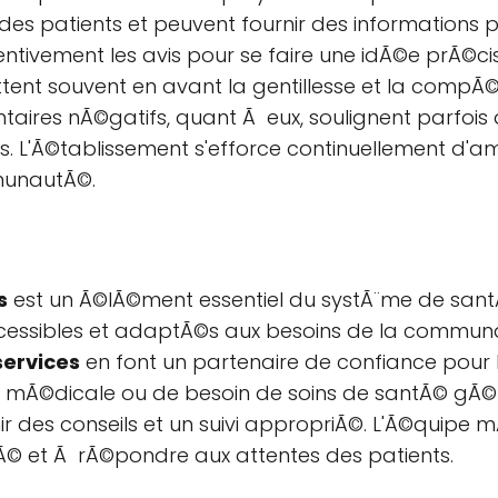
des patients et peuvent fournir des informations p
entivement les avis pour se faire une idÃ©e prÃ©ci
ttent souvent en avant la gentillesse et la compÃ©
ntaires nÃ©gatifs, quant Ã eux, soulignent parfois
es. L'Ã©tablissement s'efforce continuellement d'am
munautÃ©.
s
est un Ã©lÃ©ment essentiel du systÃ¨me de santÃ© 
ccessibles et adaptÃ©s aux besoins de la commun
services
en font un partenaire de confiance pour l
nce mÃ©dicale ou de besoin de soins de santÃ© gÃ
r des conseils et un suivi appropriÃ©. L'Ã©quipe 
tÃ© et Ã rÃ©pondre aux attentes des patients.