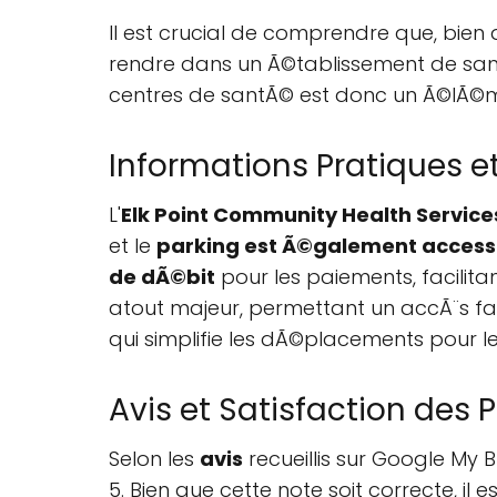
Il est crucial de comprendre que, bien 
rendre dans un Ã©tablissement de san
centres de santÃ© est donc un Ã©lÃ©m
Informations Pratiques et
L'
Elk Point Community Health Service
et le
parking est Ã©galement accessib
de dÃ©bit
pour les paiements, facilitan
atout majeur, permettant un accÃ¨s faci
qui simplifie les dÃ©placements pour le
Avis et Satisfaction des 
Selon les
avis
recueillis sur Google My 
5. Bien que cette note soit correcte, il