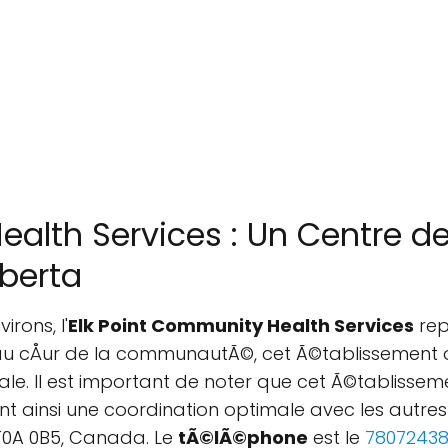
ealth Services : Un Centre 
berta
irons, l'
Elk Point Community Health Services
rep
 au cÅur de la communautÃ©, cet Ã©tablissement
cale. Il est important de noter que cet Ã©tabliss
nt ainsi une coordination optimale avec les autres
B T0A 0B5, Canada. Le
tÃ©lÃ©phone
est le
7807243