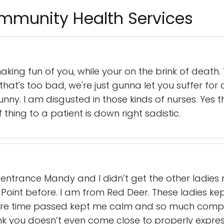
Community Health Services
ing fun of you, while your on the brink of death. Ye
h that's too bad, we're just gunna let you suffer fo
nny. I am disgusted in those kinds of nurses. Yes the
 thing to a patient is down right sadistic.
 entrance Mandy and I didn’t get the other ladies 
k Point before. I am from Red Deer. These ladies ke
re time passed kept me calm and so much compass
nk you doesn’t even come close to properly expres