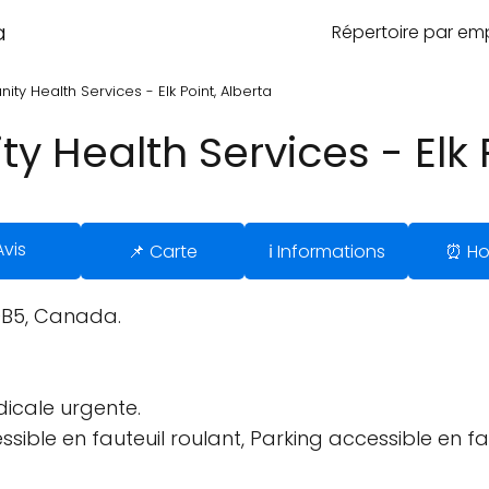
a
Répertoire par e
ity Health Services - Elk Point, Alberta
y Health Services - Elk 
Avis
📌 Carte
ℹ️ Informations
⏰ Ho
 0B5, Canada.
dicale urgente.
sible en fauteuil roulant, Parking accessible en fa