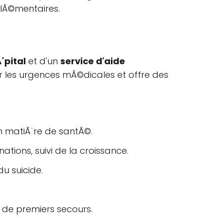
lÃ©mentaires.
´pital
et d'un
service d'aide
r les urgences mÃ©dicales et offre des
en matiÃ¨re de santÃ©.
ations, suivi de la croissance.
u suicide.
e de premiers secours.