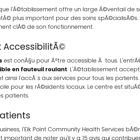
que l'Ã©tablissement offre un large Ã©ventail de se
tÃ© plus important pour des soins spÃ©cialisÃ©s.
ent clÃ© de son fonctionnement.
 AccessibilitÃ©
s
est conÃ§u pour Ãªtre accessible Ã tous. L'entr
le en fauteuil roulant
. L'Ã©tablissement accept
t ainsi l'accÃ¨s aux services pour tous les patient
le pour les rÃ©sidents locaux. Le centre est situÃ©
s patients.
Patients
Business, l'Elk Point Community Health Services bÃ
 est important de noter qu'il y a 15 avis qui contrib