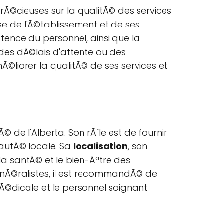
rÃ©cieuses sur la qualitÃ© des services
se de l'Ã©tablissement et de ses
tence du personnel, ainsi que la
 des dÃ©lais d'attente ou des
Ã©liorer la qualitÃ© de ses services et
de l'Alberta. Son rÃ´le est de fournir
autÃ© locale. Sa
localisation
, son
a santÃ© et le bien-Ãªtre des
©nÃ©ralistes, il est recommandÃ© de
mÃ©dicale et le personnel soignant