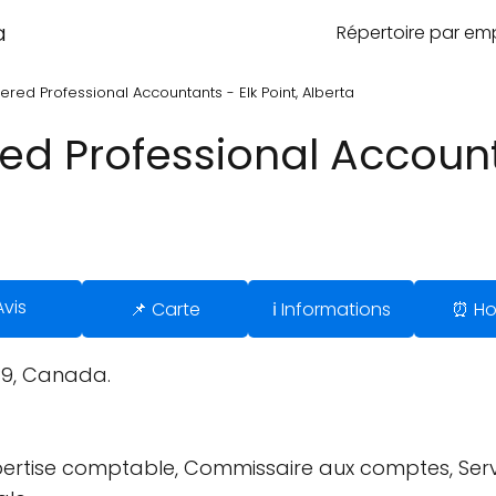
a
Répertoire par e
ered Professional Accountants - Elk Point, Alberta
ed Professional Accounta
Avis
📌 Carte
ℹ️ Informations
⏰ Ho
0B9, Canada.
rtise comptable, Commissaire aux comptes, Servi