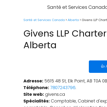
Santé et Services Canad
Santé et Services Canada
Alberta
Givens LLP Chart
Givens LLP Charter
Alberta
👍 
Adresse:
5615 48 St, Elk Point, AB T0A 
Téléphone:
7807243796
.
Site web:
givens.ca
Spécialités:
Comptable, Cabinet d'expe