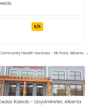
needs.
5/5
 Community Health Services - Elk Point, Alberta
Cedar Kabob - Lloydminster, Alberta