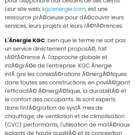
pour rÃ©pondre aux besoins de ses clients.
Leur site web,
kgcenergie.com
, est une
ressource prÃ©cieuse pour dÃ©couvrir leurs
services, leurs projets et leurs rÃ©fÃ©rences.
L'Ãnergie KGC
, bien que le terme ne soit pas
un service directement proposÃ©, fait
rÃ©fÃ©rence Ã l'approche globale et
intÃ©grÃ©e de l'entreprise. KGC Ãnergie
intÃ¨gre les considÃ©rations Ã©nergÃ©tiques
dans toutes ses constructions, en privilÃ©giant
l'efficacitÃ© Ã©nergÃ©tique, la durabilitÃ© et
le confort des occupants. Ils sont experts
dans l'intÃ©gration de systÃ¨mes de
chauffage, de ventilation et de climatisation
(CVC) performants, l'utilisation de matÃ©riaux
isolants de haute qualitÃ© et la conception