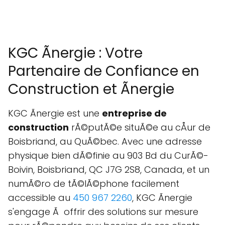
KGC Ãnergie : Votre
Partenaire de Confiance en
Construction et Ãnergie
KGC Ãnergie est une
entreprise de
construction
rÃ©putÃ©e situÃ©e au cÅur de
Boisbriand, au QuÃ©bec. Avec une adresse
physique bien dÃ©finie au 903 Bd du CurÃ©-
Boivin, Boisbriand, QC J7G 2S8, Canada, et un
numÃ©ro de tÃ©lÃ©phone facilement
accessible au
450 967 2260
, KGC Ãnergie
s'engage Ã offrir des solutions sur mesure