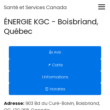
Santé et Services Canada
ÉNERGIE KGC - Boisbriand,
Québec
👍 Avis
📌 Carte
ℹ️ Informations
⏰ Horaires
Adresse:
903 Bd du Curé-Boivin, Boisbriand,