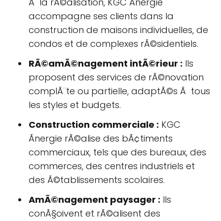
Ã la rÃ©alisation, KGC Ãnergie
accompagne ses clients dans la
construction de maisons individuelles, de
condos et de complexes rÃ©sidentiels.
RÃ©amÃ©nagement intÃ©rieur :
Ils
proposent des services de rÃ©novation
complÃ¨te ou partielle, adaptÃ©s Ã tous
les styles et budgets.
Construction commerciale :
KGC
Ãnergie rÃ©alise des bÃ¢timents
commerciaux, tels que des bureaux, des
commerces, des centres industriels et
des Ã©tablissements scolaires.
AmÃ©nagement paysager :
Ils
conÃ§oivent et rÃ©alisent des