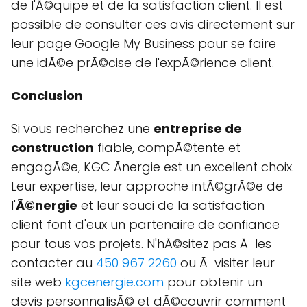
de l'Ã©quipe et de la satisfaction client. Il est
possible de consulter ces avis directement sur
leur page Google My Business pour se faire
une idÃ©e prÃ©cise de l'expÃ©rience client.
Conclusion
Si vous recherchez une
entreprise de
construction
fiable, compÃ©tente et
engagÃ©e, KGC Ãnergie est un excellent choix.
Leur expertise, leur approche intÃ©grÃ©e de
l'
Ã©nergie
et leur souci de la satisfaction
client font d'eux un partenaire de confiance
pour tous vos projets. N'hÃ©sitez pas Ã les
contacter au
450 967 2260
ou Ã visiter leur
site web
kgcenergie.com
pour obtenir un
devis personnalisÃ© et dÃ©couvrir comment