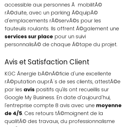
accessible aux personnes Ã mobilitÃ©
rÃ©duite, avec un parking Ã©quipÃ©
d'emplacements rÃ©servÃ©s pour les
fauteuils roulants. Ils offrent Ã©galement une
services sur place
pour un suivi
personnalisÃ© de chaque Ã©tape du projet.
Avis et Satisfaction Client
KGC Ãnergie bÃ©nÃ©ficie d'une excellente
rÃ©putation auprÃ¨s de ses clients, attestÃ©e
par les
avis
positifs qu'ils ont recueillis sur
Google My Business. En date d'aujourd'hui,
l'entreprise compte 8 avis avec une
moyenne
de 4/5
. Ces retours tÃ©moignent de la
qualitÃ© des travaux, du professionnalisme