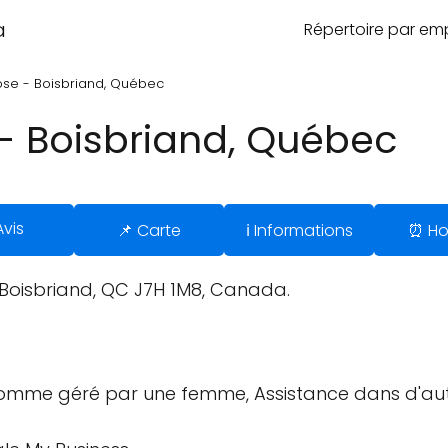
a
Répertoire par e
se - Boisbriand, Québec
- Boisbriand, Québec
Avis
📌 Carte
ℹ️ Informations
⏰ Ho
Boisbriand, QC J7H 1M8, Canada.
 comme géré par une femme, Assistance dans d'aut