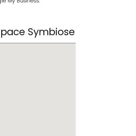
le My Business.
space Symbiose