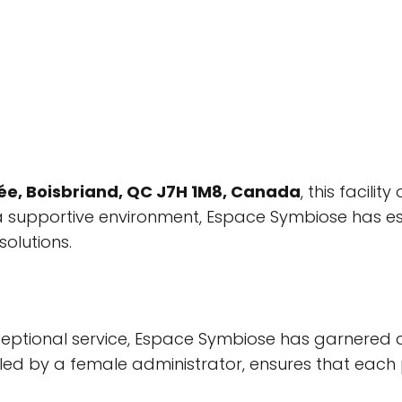
ée, Boisbriand, QC J7H 1M8, Canada
, this facili
 a supportive environment, Espace Symbiose has est
solutions.
ceptional service, Espace Symbiose has garnered a
 led by a female administrator, ensures that each 