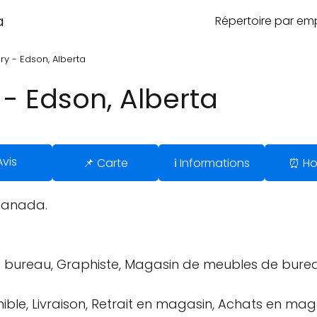
a
Répertoire par e
ery - Edson, Alberta
 - Edson, Alberta
Avis
📌 Carte
ℹ️ Informations
⏰ Ho
 Canada.
 bureau, Graphiste, Magasin de meubles de burea
ible, Livraison, Retrait en magasin, Achats en maga