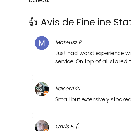
bureau.
👍 Avis de Fineline Sta
Mateusz P.
Just had worst experience w
service. On top of all stare
kaiser1621
Small but extensively stocke
Chris E. (.