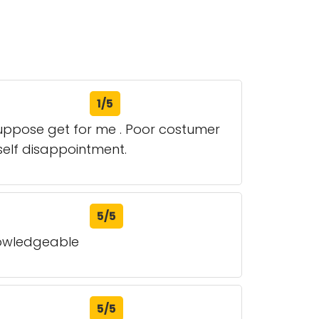
1/5
suppose get for me . Poor costumer
self disappointment.
5/5
knowledgeable
5/5