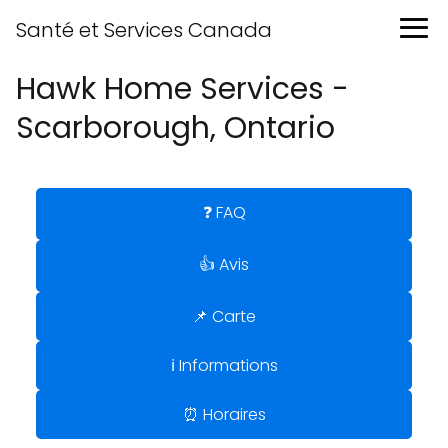
Santé et Services Canada
Hawk Home Services -
Scarborough, Ontario
❓ FAQ
👍 Avis
📌 Carte
ℹ️ Informations
⏰ Horaires