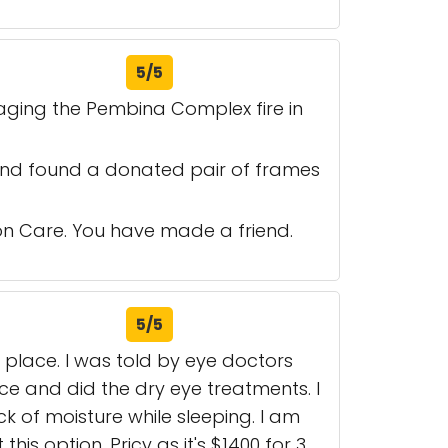
5/5
aging the Pembina Complex fire in
and found a donated pair of frames
ion Care. You have made a friend.
5/5
 place. I was told by eye doctors
lace and did the dry eye treatments. I
k of moisture while sleeping. I am
his option. Pricy as it's $1400 for 3