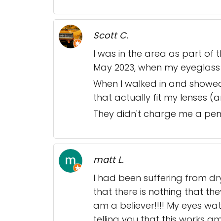
Scott C.
I was in the area as part o
May 2023, when my eyeglass
When I walked in and showe
that actually fit my lenses (
They didn't charge me a penn
matt L.
I had been suffering from dr
that there is nothing that the
am a believer!!!! My eyes wat
telling you that this works am