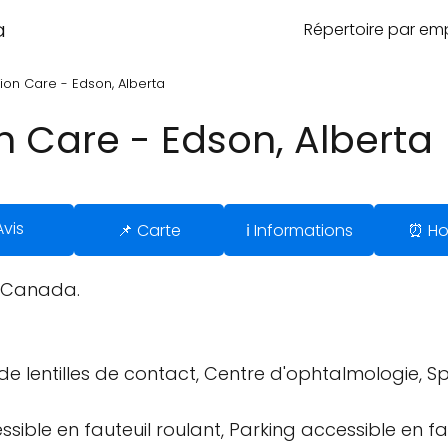
a
Répertoire par e
ion Care - Edson, Alberta
n Care - Edson, Alberta
Avis
📌 Carte
ℹ️ Informations
⏰ Ho
, Canada.
de lentilles de contact, Centre d'ophtalmologie, 
sible en fauteuil roulant, Parking accessible en fau