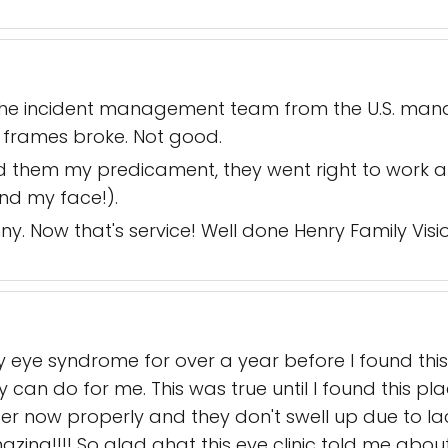
f the incident management team from the U.S. man
 frames broke. Not good.
d them my predicament, they went right to work 
and my face!).
y. Now that's service! Well done Henry Family Vis
y eye syndrome for over a year before I found this
y can do for me. This was true until I found this p
er now properly and they don't swell up due to lac
azing!!!! So glad ghat this eye clinic told me about t