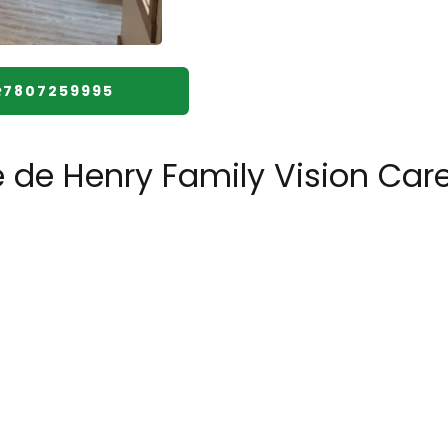
️7807259995
e de Henry Family Vision Car