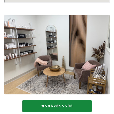
☎️5062855598