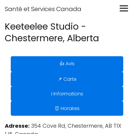
Santé et Services Canada
Keeteelee Studio -
Chestermere, Alberta
👍 Avis
📌 Carte
ℹ️ Informations
⏰ Horaires
Adresse:
354 Cove Rd, Chestermere, AB T1X