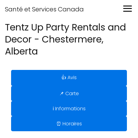
Santé et Services Canada
Tentz Up Party Rentals and
Decor - Chestermere,
Alberta
👍 Avis
📌 Carte
ℹ️ Informations
⏰ Horaires