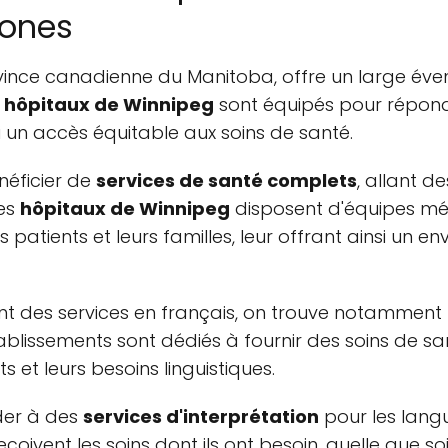
hones
rovince canadienne du Manitoba, offre un large éve
 hôpitaux de Winnipeg
sont équipés pour répond
si un accès équitable aux soins de santé.
néficier de
services de santé complets
, allant d
Les
hôpitaux de Winnipeg
disposent d'équipes mé
atients et leurs familles, leur offrant ainsi un e
nt des services en français, on trouve notamment
tablissements sont dédiés à fournir des soins de sa
 et leurs besoins linguistiques.
der à des
services d'interprétation
pour les langu
eçoivent les soins dont ils ont besoin, quelle que so