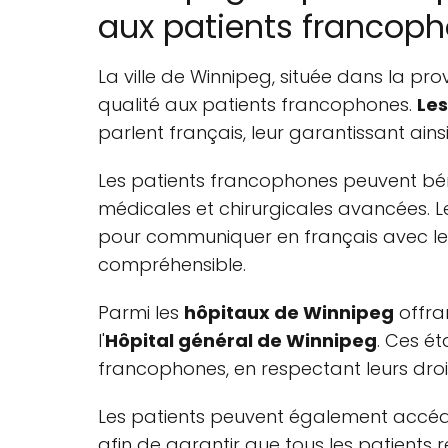
aux patients francop
La ville de Winnipeg, située dans la p
qualité aux patients francophones.
Les
parlent français, leur garantissant ain
Les patients francophones peuvent bé
médicales et chirurgicales avancées. 
pour communiquer en français avec les p
compréhensible.
Parmi les
hôpitaux de Winnipeg
offra
l'
Hôpital général de Winnipeg
. Ces é
francophones, en respectant leurs droits
Les patients peuvent également accé
afin de garantir que tous les patients r