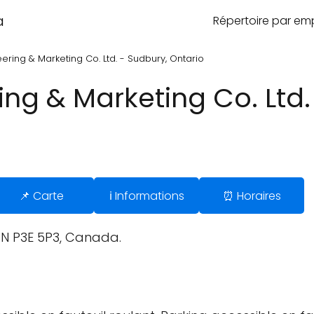
a
Répertoire par e
ring & Marketing Co. Ltd. - Sudbury, Ontario
ng & Marketing Co. Ltd.
📌 Carte
ℹ️ Informations
⏰ Horaires
ON P3E 5P3, Canada.