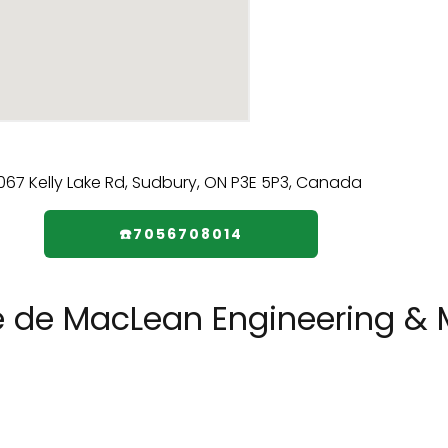
☎️7056708014
e de MacLean Engineering & M