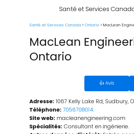
Santé et Services Canad
Santé et Services Canada
Ontario
MacLean Enginee
MacLean Engineeri
Ontario
👍 Avis
Adresse:
1067 Kelly Lake Rd, Sudbury, 
Téléphone:
7056708014
.
Site web:
macleanengineering.com
Spécialités:
Consultant en ingénierie.