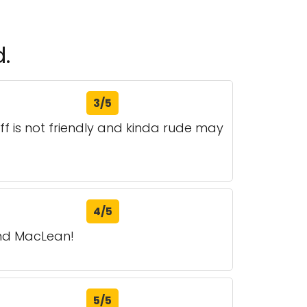
.
3/5
ff is not friendly and kinda rude may
4/5
end MacLean!
5/5