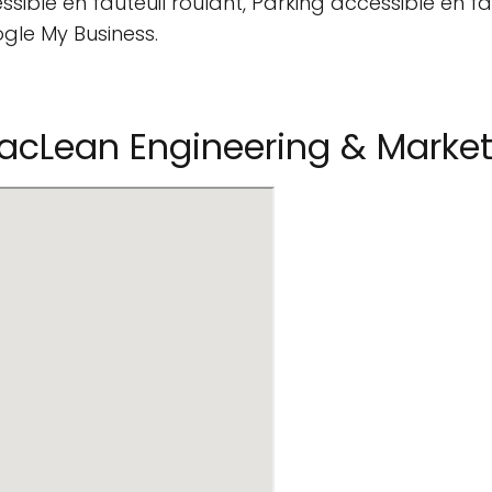
sible en fauteuil roulant, Parking accessible en fau
ogle My Business.
cLean Engineering & Marketi