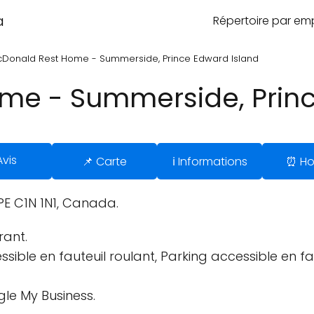
a
Répertoire par e
Donald Rest Home - Summerside, Prince Edward Island
me - Summerside, Princ
Avis
📌 Carte
ℹ️ Informations
⏰ Ho
PE C1N 1N1, Canada.
rant.
sible en fauteuil roulant, Parking accessible en fau
gle My Business.