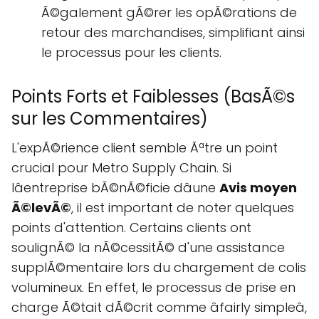
Ã©galement gÃ©rer les opÃ©rations de
retour des marchandises, simplifiant ainsi
le processus pour les clients.
Points Forts et Faiblesses (BasÃ©s
sur les Commentaires)
L'expÃ©rience client semble Ãªtre un point
crucial pour Metro Supply Chain. Si
lâentreprise bÃ©nÃ©ficie dâune
Avis moyen
Ã©levÃ©
, il est important de noter quelques
points d'attention. Certains clients ont
soulignÃ© la nÃ©cessitÃ© d'une assistance
supplÃ©mentaire lors du chargement de colis
volumineux. En effet, le processus de prise en
charge Ã©tait dÃ©crit comme âfairly simpleâ,