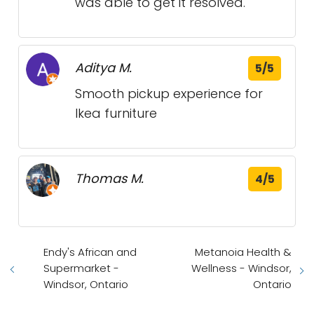
was able to get it resolved.
Aditya M.
5/5
Smooth pickup experience for
Ikea furniture
Thomas M.
4/5
Endy's African and
Metanoia Health &
Supermarket -
Wellness - Windsor,
Windsor, Ontario
Ontario