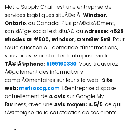
Metro Supply Chain est une entreprise de
services logistiques situÃ©e Ã
Windsor,
Ontario
, au Canada. Plus prÃ©cisÃ©ment,
son siÃ¨ge social est situÃ© au
Adresse: 4525
Rhodes Dr #600, Windsor, ON N8W 5R8
. Pour
toute question ou demande d'informations,
vous pouvez contacter l'entreprise via le
TÃ©lÃ©phone:
5199160330
. Vous trouverez
Ã©galement des informations
complÃ©mentaires sur leur site web :
Site
web:
metroscg.com
. Lâentreprise dispose
actuellement de
4 avis
sur Google My
Business, avec une
Avis moyen: 4.5/5
, ce qui
tÃ©moigne de la satisfaction de ses clients.