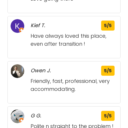
Kief T.
5/5
Have always loved this place,
even after transition !
Owen J.
5/5
Friendly, fast, professional, very
accommodating.
G G.
5/5
Polite n straight to the problem !