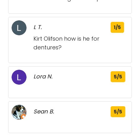
L T.
1/5
Kirt Olifson how is he for
dentures?
Lora N.
5/5
Sean B.
5/5