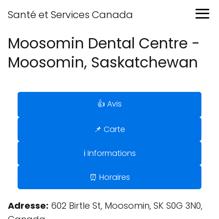
Santé et Services Canada
Moosomin Dental Centre -
Moosomin, Saskatchewan
👍 Avis
📌 Carte
ℹ️ Informations
⏰ Horaires
Adresse:
602 Birtle St, Moosomin, SK S0G 3N0,