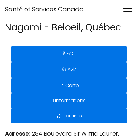
Santé et Services Canada
Nagomi - Beloeil, Québec
❓ FAQ
👍 Avis
📌 Carte
ℹ️ Informations
⏰ Horaires
Adresse:
284 Boulevard Sir Wilfrid Laurier,