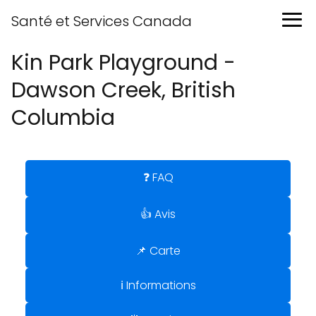
Santé et Services Canada
Kin Park Playground -
Dawson Creek, British
Columbia
❓ FAQ
👍 Avis
📌 Carte
ℹ️ Informations