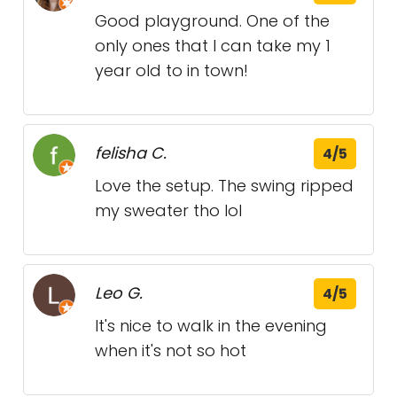
Good playground. One of the
only ones that I can take my 1
year old to in town!
felisha C.
4/5
Love the setup. The swing ripped
my sweater tho lol
Leo G.
4/5
It's nice to walk in the evening
when it's not so hot