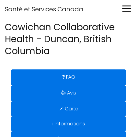
Santé et Services Canada
Cowichan Collaborative
Health - Duncan, British
Columbia
❓ FAQ
👍 Avis
📌 Carte
ℹ️ Informations