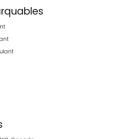
arquables
nt
lant
oulant
s