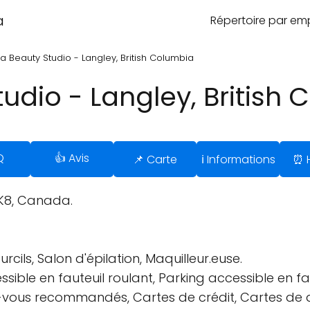
a
Répertoire par e
a Beauty Studio - Langley, British Columbia
udio - Langley, British
Q
👍 Avis
📌 Carte
ℹ️ Informations
⏰ H
1K8, Canada.
rcils, Salon d'épilation, Maquilleur.euse.
sible en fauteuil roulant, Parking accessible en fau
ndez-vous recommandés, Cartes de crédit, Cartes de