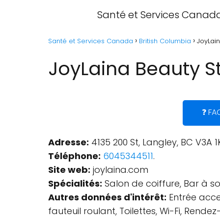
Santé et Services Canad
Santé et Services Canada
British Columbia
JoyLain
JoyLaina Beauty St
❓ FA
Adresse:
4135 200 St, Langley, BC V3A 
Téléphone:
6045344511
.
Site web:
joylaina.com
Spécialités:
Salon de coiffure, Bar à sou
Autres données d'intérêt:
Entrée acces
fauteuil roulant, Toilettes, Wi-Fi, Re