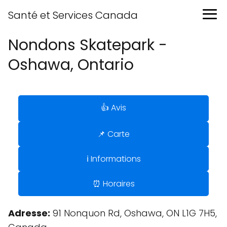
Santé et Services Canada
Nondons Skatepark -
Oshawa, Ontario
👍 Avis
📌 Carte
ℹ️ Informations
⏰ Horaires
Adresse:
91 Nonquon Rd, Oshawa, ON L1G 7H5,