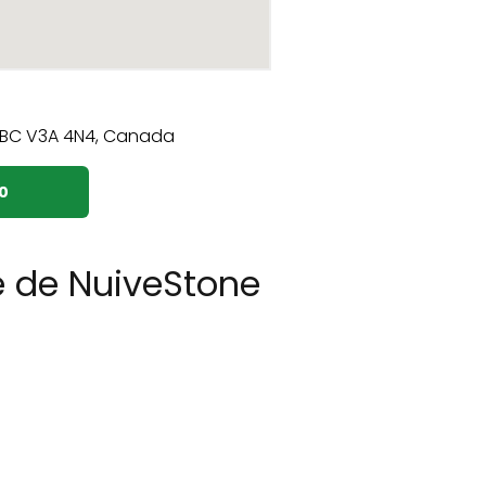
0
e de NuiveStone