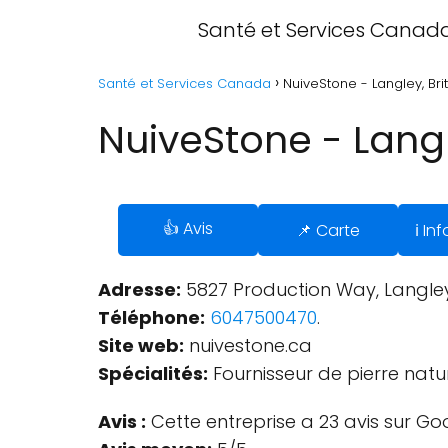
Santé et Services Canad
Santé et Services Canada
NuiveStone - Langley, Br
NuiveStone - Langl
👍 Avis
📌 Carte
ℹ️ I
Adresse:
5827 Production Way, Langle
Téléphone:
6047500470
.
Site web:
nuivestone.ca
Spécialités:
Fournisseur de pierre natur
Avis :
Cette entreprise a 23 avis sur Go