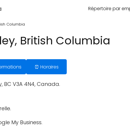
a
Répertoire par e
itish Columbia
ey, British Columbia
nformations
⏰ Horaires
y, BC V3A 4N4, Canada.
elle.
ogle My Business.