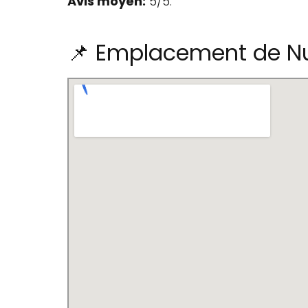
Avis moyen:
5/5.
📌 Emplacement de N