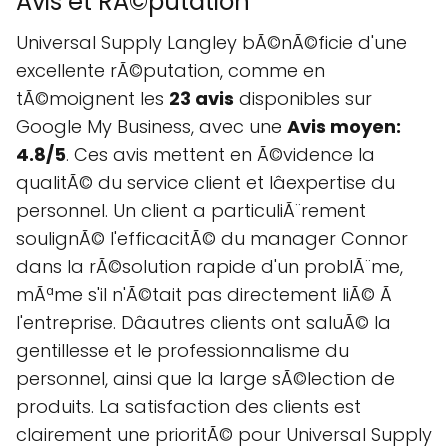
Avis et RÃ©putation
Universal Supply Langley bÃ©nÃ©ficie d'une
excellente rÃ©putation, comme en
tÃ©moignent les
23 avis
disponibles sur
Google My Business, avec une
Avis moyen:
4.8/5
. Ces avis mettent en Ã©vidence la
qualitÃ© du service client et lâexpertise du
personnel. Un client a particuliÃ¨rement
soulignÃ© l'efficacitÃ© du manager Connor
dans la rÃ©solution rapide d'un problÃ¨me,
mÃªme s'il n'Ã©tait pas directement liÃ© Ã
l'entreprise. Dâautres clients ont saluÃ© la
gentillesse et le professionnalisme du
personnel, ainsi que la large sÃ©lection de
produits. La satisfaction des clients est
clairement une prioritÃ© pour Universal Supply