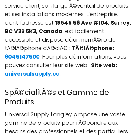
service client, son large Ã©ventail de produits
et ses installations modernes. L'entreprise,
dont l'adresse est
19545 56 Ave #104, Surrey,
BC V3S 6K3, Canada
, est facilement
accessible et dispose dâun numÃ©ro de
tÃ©lÃ©phone dÃ©diÃ© :
TÃ©lÃ©phone:
6045147500
. Pour plus dâinformations, vous
pouvez consulter leur site web :
Site web:
universalsupply.ca
.
SpÃ©cialitÃ©s et Gamme de
Produits
Universal Supply Langley propose une vaste
gamme de produits pour rÃ©pondre aux
besoins des professionnels et des particuliers.