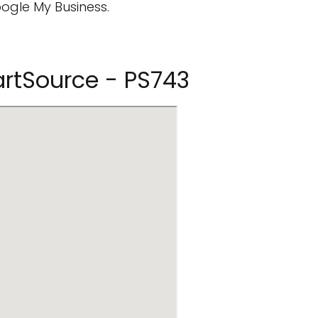
oogle My Business.
rtSource - PS743