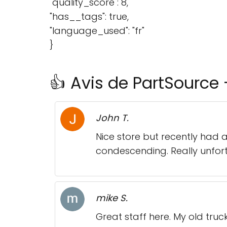
"quality_score": 8,
"has__tags": true,
"language_used": "fr"
}
👍 Avis de PartSource
John T.
Nice store but recently had
condescending. Really unfort
mike S.
Great staff here. My old tru