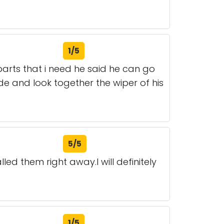
1/5
parts that i need he said he can go
de and look together the wiper of his
5/5
ed them right away.I will definitely
1/5