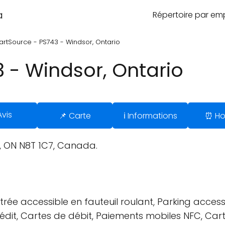
a
Répertoire par e
artSource - PS743 - Windsor, Ontario
 - Windsor, Ontario
Avis
📌 Carte
ℹ️ Informations
⏰ Ho
, ON N8T 1C7, Canada.
ntrée accessible en fauteuil roulant, Parking accessi
édit, Cartes de débit, Paiements mobiles NFC, Cart