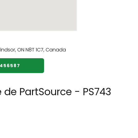
9456587
e de PartSource - PS743