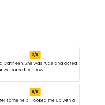
2/5
ed Cathleen. She was rude and acted
el unwelcome here now.
5/5
ffer some help. Hooked me up with a