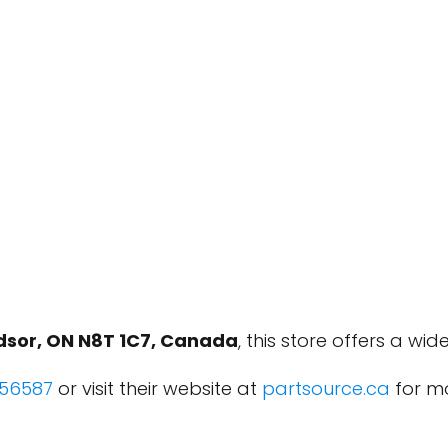
dsor, ON N8T 1C7, Canada
, this store offers a wi
56587
or visit their website at
partsource.ca
for mo