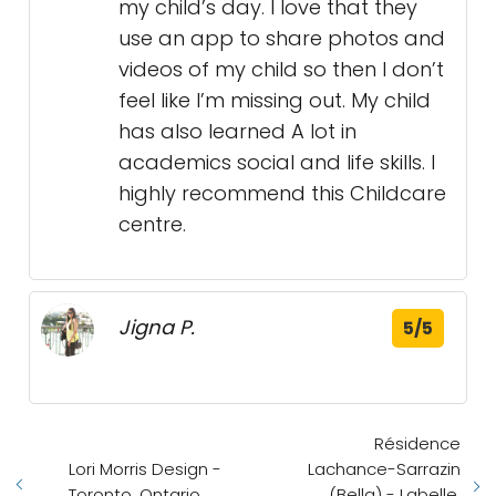
my child’s day. I love that they
use an app to share photos and
videos of my child so then I don’t
feel like I’m missing out. My child
has also learned A lot in
academics social and life skills. I
highly recommend this Childcare
centre.
Jigna P.
5/5
Résidence
Lori Morris Design -
Lachance-Sarrazin
Toronto, Ontario
(Bella) - Labelle,