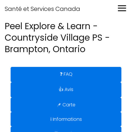
Santé et Services Canada
Peel Explore & Learn -
Countryside Village PS -
Brampton, Ontario
❓ FAQ
👍 Avis
📌 Carte
ℹ️ Informations