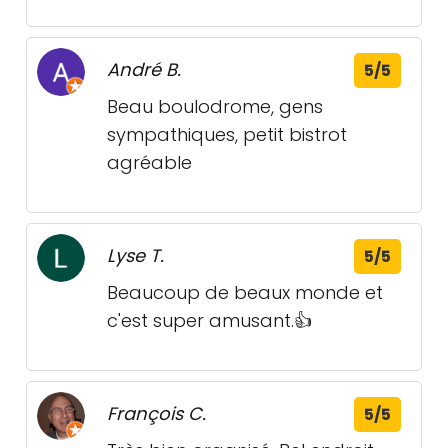
André B.
5/5
Beau boulodrome, gens
sympathiques, petit bistrot
agréable
Lyse T.
5/5
Beaucoup de beaux monde et
c'est super amusant.👍
François C.
5/5