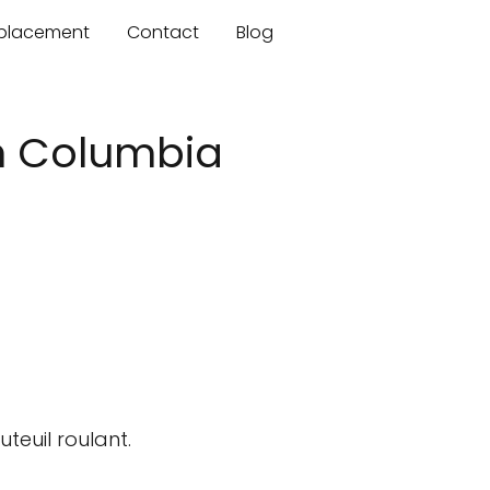
mplacement
Contact
Blog
sh Columbia
teuil roulant.