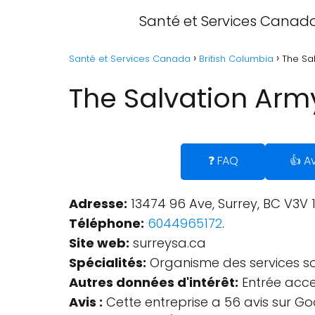
Santé et Services Canad
Santé et Services Canada
British Columbia
The Sal
The Salvation Army
❓ FAQ
👍 Av
Adresse:
13474 96 Ave, Surrey, BC V3V 
Téléphone:
6044965172
.
Site web:
surreysa.ca
Spécialités:
Organisme des services so
Autres données d'intérêt:
Entrée acces
Avis :
Cette entreprise a 56 avis sur Go