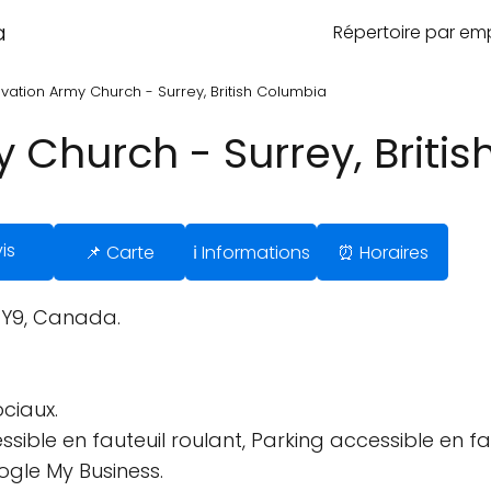
a
Répertoire par e
vation Army Church - Surrey, British Columbia
 Church - Surrey, Briti
is
📌 Carte
ℹ️ Informations
⏰ Horaires
1Y9, Canada.
ciaux.
sible en fauteuil roulant, Parking accessible en fau
ogle My Business.