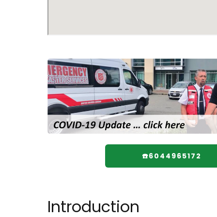
☎️6044965172
Introduction