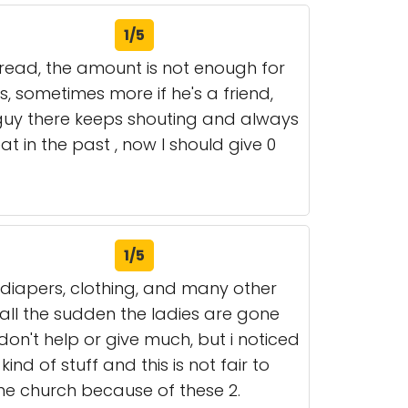
1/5
 bread, the amount is not enough for
, sometimes more if he's a friend,
guy there keeps shouting and always
t in the past , now I should give 0
1/5
 diapers, clothing, and many other
 all the sudden the ladies are gone
on't help or give much, but i noticed
nd of stuff and this is not fair to
he church because of these 2.