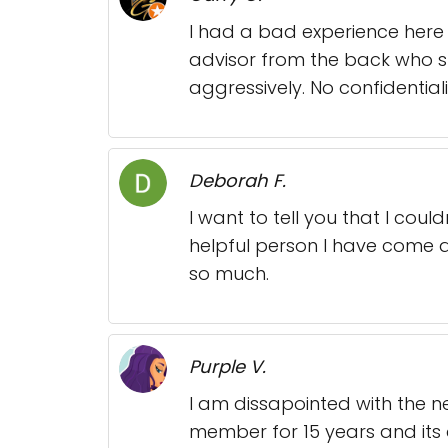
I had a bad experience here 
advisor from the back who s
aggressively. No confidential
Deborah F.
I want to tell you that I cou
helpful person I have come a
so much.
Purple V.
I am dissapointed with the 
member for 15 years and its a