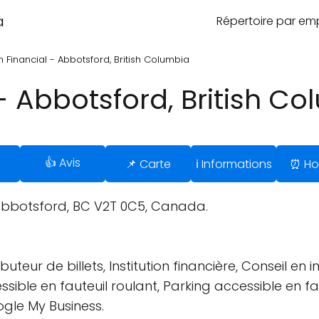
a
Répertoire par e
n Financial - Abbotsford, British Columbia
 - Abbotsford, British C
👍 Avis
📌 Carte
ℹ️ Informations
⏰ Hor
Abbotsford, BC V2T 0C5, Canada.
uteur de billets, Institution financière, Conseil en 
sible en fauteuil roulant, Parking accessible en fau
ogle My Business.