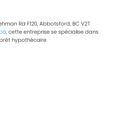
t Lehman Rd F120, Abbotsford, BC V2T
.ca
, cette entreprise se spécialise dans
 prêt hypothécaire.