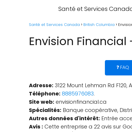
Santé et Services Canad
Santé et Services Canada
British Columbia
Envisio
Envision Financial
❓ FAQ
Adresse:
3122 Mount Lehman Rd F120, 
Téléphone:
8885976083
.
Site web:
envisionfinancial.ca
Spécialités:
Banque coopérative, Distrib
Autres données d'intérêt:
Entrée acces
Avis :
Cette entreprise a 22 avis sur Go