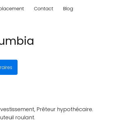
mplacement
Contact
Blog
olumbia
aires
investissement, Prêteur hypothécaire.
teuil roulant.