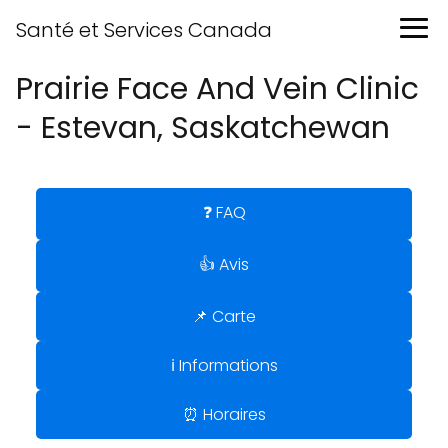
Santé et Services Canada
Prairie Face And Vein Clinic
- Estevan, Saskatchewan
❓ FAQ
👍 Avis
📌 Carte
ℹ️ Informations
⏰ Horaires