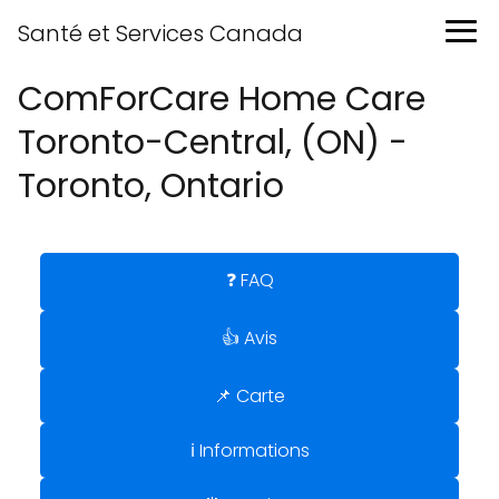
Santé et Services Canada
ComForCare Home Care
Toronto-Central, (ON) -
Toronto, Ontario
❓ FAQ
👍 Avis
📌 Carte
ℹ️ Informations