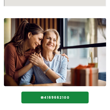
☎️4169662100