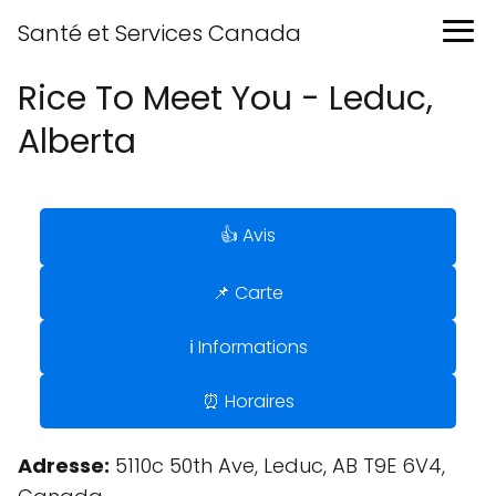
Santé et Services Canada
Rice To Meet You - Leduc,
Alberta
👍 Avis
📌 Carte
ℹ️ Informations
⏰ Horaires
Adresse:
5110c 50th Ave, Leduc, AB T9E 6V4,