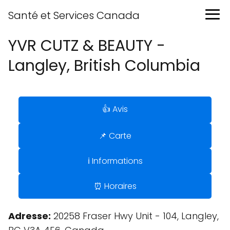
Santé et Services Canada
YVR CUTZ & BEAUTY -
Langley, British Columbia
👍 Avis
📌 Carte
ℹ️ Informations
⏰ Horaires
Adresse:
20258 Fraser Hwy Unit - 104, Langley,