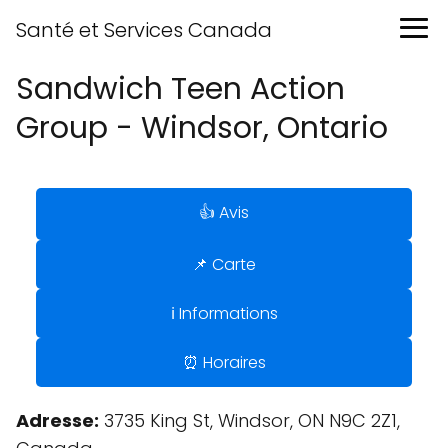
Santé et Services Canada
Sandwich Teen Action
Group - Windsor, Ontario
👍 Avis
📌 Carte
ℹ️ Informations
⏰ Horaires
Adresse:
3735 King St, Windsor, ON N9C 2Z1,