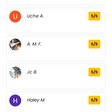
Uche A.
5/5
A. M. F.
5/5
Jc B.
5/5
Haley M.
5/5