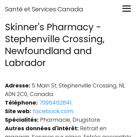
Santé et Services Canada
Skinner's Pharmacy -
Stephenville Crossing,
Newfoundland and
Labrador
Adresse:
5 Main St, Stephenville Crossing, NL
A0N 2C0, Canada.
Téléphone:
7096462841
.
Site web:
facebook.com
.
Spécialités:
Pharmacie, Drugstore.
Autres données d'intérêt:
Retrait en
magasin, Services sur place, Entrée accessible