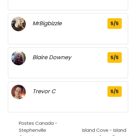
MrBigbizzle
5/5
Blaire Downey
5/5
Trevor C
5/5
Postes Canada -
Stephenville
Island Cove - Island