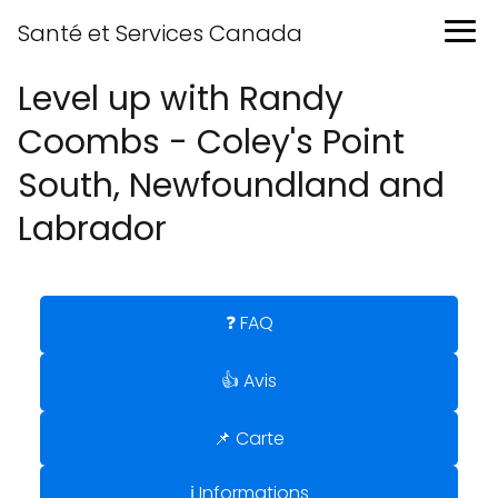
Santé et Services Canada
Level up with Randy
Coombs - Coley's Point
South, Newfoundland and
Labrador
❓ FAQ
👍 Avis
📌 Carte
ℹ️ Informations