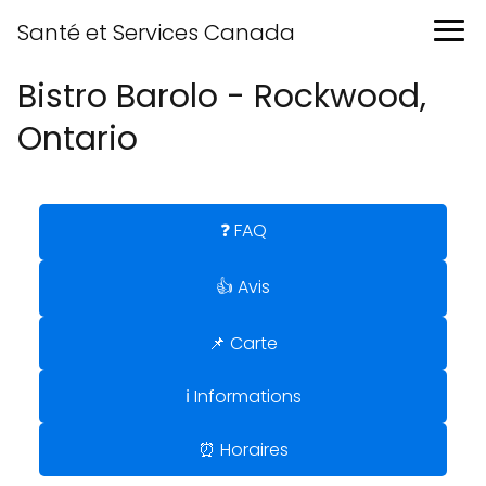
Santé et Services Canada
Bistro Barolo - Rockwood,
Ontario
❓ FAQ
👍 Avis
📌 Carte
ℹ️ Informations
⏰ Horaires