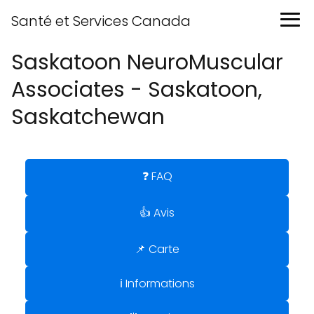
Santé et Services Canada
Saskatoon NeuroMuscular
Associates - Saskatoon,
Saskatchewan
❓ FAQ
👍 Avis
📌 Carte
ℹ️ Informations