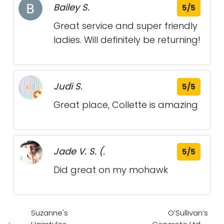
Bailey S.
5/5
Great service and super friendly
ladies. Will definitely be returning!
Judi S.
5/5
Great place, Collette is amazing
Jade V. S. (.
5/5
Did great on my mohawk
Suzanne's
O’Sullivan’s