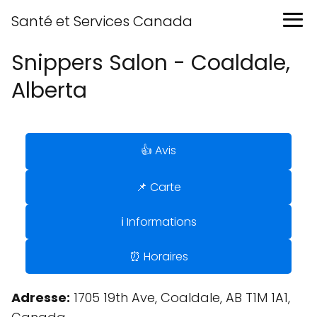
Santé et Services Canada
Snippers Salon - Coaldale,
Alberta
👍 Avis
📌 Carte
ℹ️ Informations
⏰ Horaires
Adresse:
1705 19th Ave, Coaldale, AB T1M 1A1,