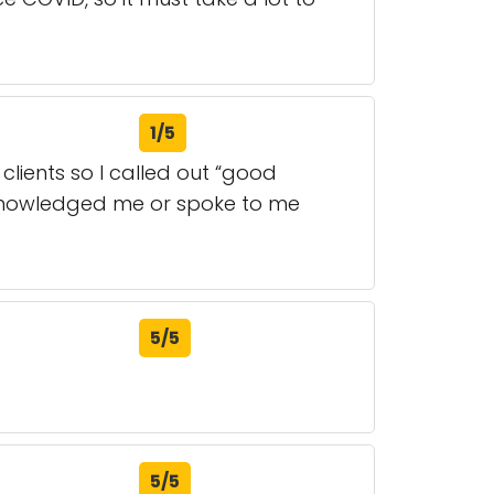
1/5
clients so I called out “good
cknowledged me or spoke to me
5/5
5/5