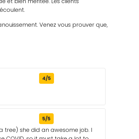
 et bien méritée. Les clients
découlent.
panouissement. Venez vous prouver que,
4/5
5/5
 a tree) she did an awesome job. I
ce COVID, so it must take a lot to