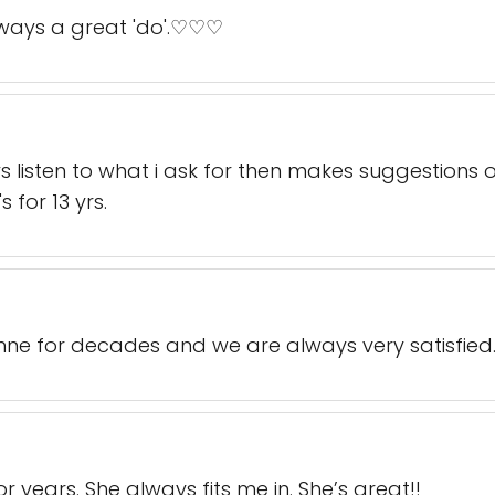
Always a great 'do'.♡♡♡
 listen to what i ask for then makes suggestions o
for 13 yrs.
nne for decades and we are always very satisfied
r years. She always fits me in. She’s great!!