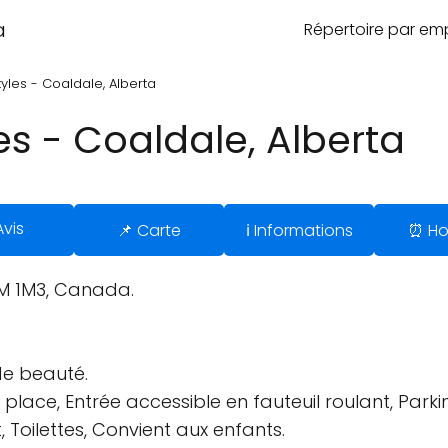
a
Répertoire par e
yles - Coaldale, Alberta
es - Coaldale, Alberta
Avis
📌 Carte
ℹ️ Informations
⏰ Ho
1M 1M3, Canada.
 de beauté.
 place, Entrée accessible en fauteuil roulant, Parki
, Toilettes, Convient aux enfants.