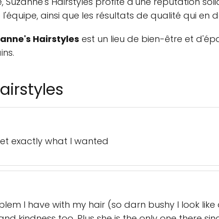
uzanne's Hairstyles profite d'une réputation solide
 l'équipe, ainsi que les résultats de qualité qui en 
anne's Hairstyles
est un lieu de bien-être et d'é
ins.
airstyles
get exactly what I wanted
lem I have with my hair (so darn bushy I look like
and kindness too. Plus she is the only one there sin