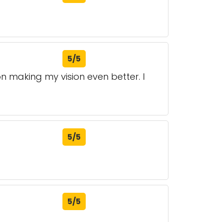
5/5
n making my vision even better. I
5/5
.
5/5