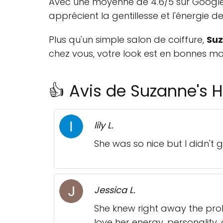
Avec une moyenne de 4.6/5 sur Google, S
apprécient la gentillesse et l'énergie de
Plus qu'un simple salon de coiffure,
Suz
chez vous, votre look est en bonnes ma
👍 Avis de Suzanne's H
lily L.
She was so nice but I didn't 
Jessica L.
She knew right away the prob
love her energy, personality, 