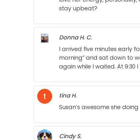
stay upbeat?
Donna H. C.
I arrived five minutes early 
morning” and sat down to w
again while I waited. At 9:30 
tina H.
Susan’s awesome she doing 
Cindy S.