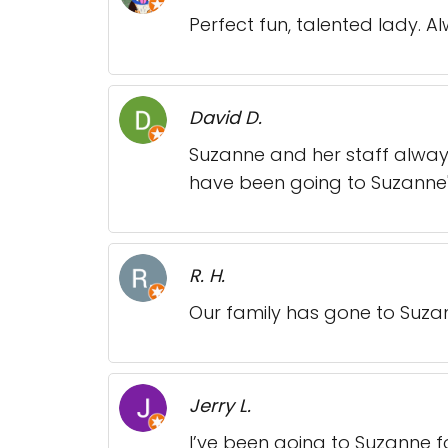
Perfect fun, talented lady. 
David D.
Suzanne and her staff always
have been going to Suzanne's 
R. H.
Our family has gone to Suza
Jerry L.
I’ve been going to Suzanne fo