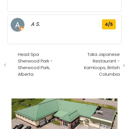
A S.
4/5
Head Spa
Taka Japanese
Sherwood Park -
Restaurant -
Sherwood Park,
Kamloops, British
Alberta
Columbia