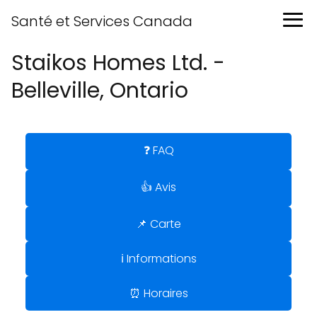
Santé et Services Canada
Staikos Homes Ltd. -
Belleville, Ontario
❓ FAQ
👍 Avis
📌 Carte
ℹ️ Informations
⏰ Horaires