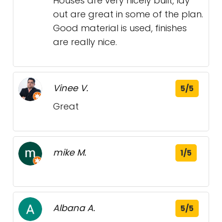
Houses are very nicely built, lay
out are great in some of the plan.
Good material is used, finishes
are really nice.
Vinee V.
5/5
Great
mike M.
1/5
Albana A.
5/5