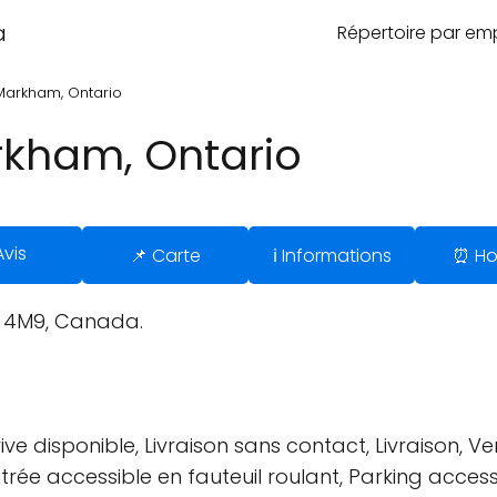
a
Répertoire par e
Markham, Ontario
rkham, Ontario
Avis
📌 Carte
ℹ️ Informations
⏰ Ho
R 4M9, Canada.
ive disponible, Livraison sans contact, Livraison, 
ntrée accessible en fauteuil roulant, Parking access