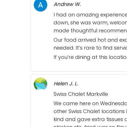
Andrew W.
I had an amazing experience 
down, she was warm, welcomi
made thoughtful recommendati
Our food arrived hot and exa
needed. It’s rare to find serv
If you’re dining at this locatio
Helen J. L.
Swiss Chalet Markville
We came here on Wednesday ni
other Swiss Chalet locations
kind and gave extra tissues