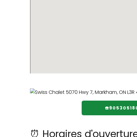
☎️90530518
⏰ Horaires d'ouvertur