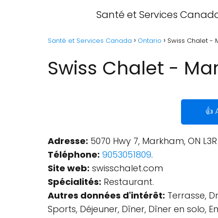
Santé et Services Canad
Santé et Services Canada
Ontario
Swiss Chalet - 
Swiss Chalet - Ma
👍 
Adresse:
5070 Hwy 7, Markham, ON L3
Téléphone:
9053051809
.
Site web:
swisschalet.com
Spécialités:
Restaurant.
Autres données d'intérêt:
Terrasse, Dr
Sports, Déjeuner, Dîner, Dîner en solo, E