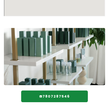
☎️7807287546