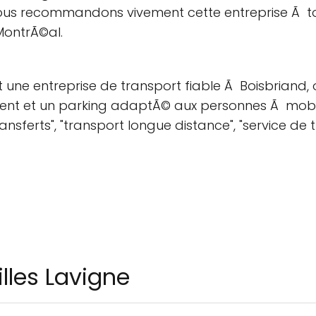
Nous recommandons vivement cette entreprise Ã t
MontrÃ©al.
t une entreprise de transport fiable Ã Boisbriand, 
lient et un parking adaptÃ© aux personnes Ã mobil
ransferts", "transport longue distance", "service de 
illes Lavigne