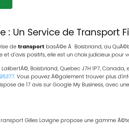
ne : Un Service de Transport 
rise de
transport
basÃ©e Ã Boisbriand, au QuÃ©bec
e et d'avis positifs, elle est un choix judicieux pour
d LalibertÃ©, Boisbriand, Quebec J7H 1P7, Canada, 
95377
. Vous pouvez Ã©galement trouver plus d'inf
 dispose de 17 avis sur Google My Business, avec 
ransport Gilles Lavigne propose une gamme Ã©t