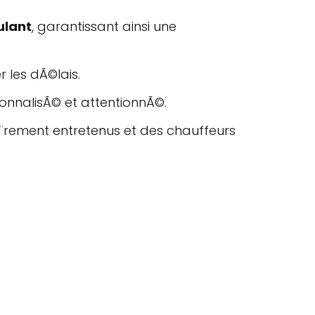
ulant
, garantissant ainsi une
 les dÃ©lais.
nnalisÃ© et attentionnÃ©.
Ã¨rement entretenus et des chauffeurs