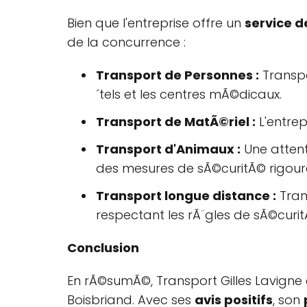
Bien que l'entreprise offre un
service d
de la concurrence :
Transport de Personnes :
Transpo
´tels et les centres mÃ©dicaux.
Transport de MatÃ©riel :
L'entre
Transport d'Animaux :
Une attent
des mesures de sÃ©curitÃ© rigour
Transport longue distance :
Tran
respectant les rÃ¨gles de sÃ©curit
Conclusion
En rÃ©sumÃ©, Transport Gilles Lavigne 
Boisbriand. Avec ses
avis positifs
, son