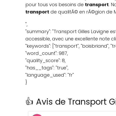
pour tous vos besoins de
transport
. 
transport
de qualitÃ© en rÃ©gion de 
",
"summary": "Transport Gilles Lavigne es
accessible, avec une excellente note c
"keywords": ["transport", "boisbriand", "t
"word_count": 987,
"quality_score": 8,
"has__tags": "true",
"language_used": "fr"
}
👍 Avis de Transport G