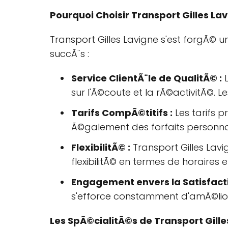
Pourquoi Choisir Transport Gilles La
Transport Gilles Lavigne s'est forgÃ© 
succÃ¨s :
Service ClientÃ¨le de QualitÃ© :
L
sur l'Ã©coute et la rÃ©activitÃ©. L
Tarifs CompÃ©titifs :
Les tarifs 
Ã©galement des forfaits personna
FlexibilitÃ© :
Transport Gilles Lav
flexibilitÃ© en termes de horaires e
Engagement envers la Satisfactio
s'efforce constamment d'amÃ©liore
Les SpÃ©cialitÃ©s de Transport Gille