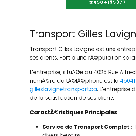
☎️4504195377
Transport Gilles Lavig
Transport Gilles Lavigne est une entrep
ses clients. Fort d'une rÃ©putation solid
L'entreprise, situÃ©e au 4025 Rue Alfre
numÃ©ro de tÃ©lÃ©phone est le
45041
gilleslavignetransport.ca
. L'entreprise
de la satisfaction de ses clients.
CaractÃ©ristiques Principales
Service de Transport Complet :
T
divers besoins.