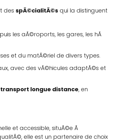
t des
spÃ©cialitÃ©s
qui la distinguent
puis les aÃ©roports, les gares, les hÃ
es et du matÃ©riel de divers types.
maux, avec des vÃ©hicules adaptÃ©s et
e
transport longue distance
, en
nelle et accessible, situÃ©e Ã
ualitÃ©, elle est un partenaire de choix