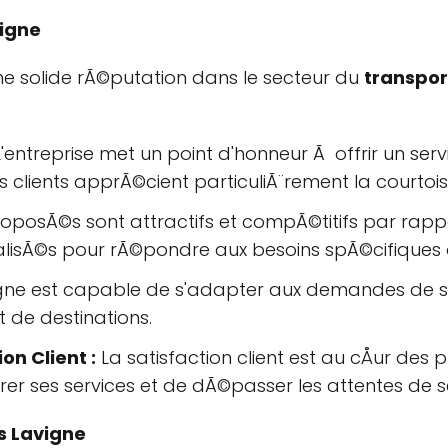
vigne
une solide rÃ©putation dans le secteur du
transpor
'entreprise met un point d'honneur Ã offrir un ser
es clients apprÃ©cient particuliÃ¨rement la courtoisi
proposÃ©s sont attractifs et compÃ©titifs par rap
lisÃ©s pour rÃ©pondre aux besoins spÃ©cifiques 
igne est capable de s'adapter aux demandes de ses
t de destinations.
n Client :
La satisfaction client est au cÅur des 
r ses services et de dÃ©passer les attentes de se
s Lavigne