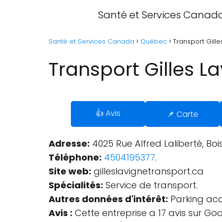
Santé et Services Canad
Santé et Services Canada
Québec
Transport Gill
Transport Gilles L
👍 Avis
📌 Carte
Adresse:
4025 Rue Alfred Laliberté, Bo
Téléphone:
4504195377
.
Site web:
gilleslavignetransport.ca
Spécialités:
Service de transport.
Autres données d'intérêt:
Parking acce
Avis :
Cette entreprise a 17 avis sur Goo