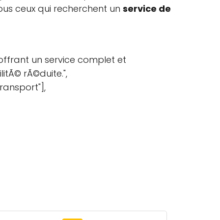
ous ceux qui recherchent un
service de
offrant un service complet et
itÃ© rÃ©duite.",
transport"],