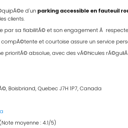
Ã©quipÃ©e d'un
parking accessible en fauteuil ro
es clients.
ue par sa fiabilitÃ© et son engagement Ã respecter
compÃ©tente et courtoise assure un service perso
e prioritÃ© absolue, avec des vÃ©hicules rÃ©guli
tÃ©, Boisbriand, Quebec J7H 1P7, Canada
ca
 (Note moyenne : 4.1/5)