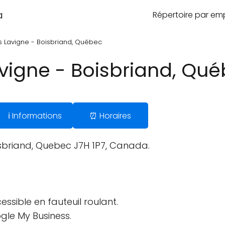
a
Répertoire par e
es Lavigne - Boisbriand, Québec
avigne - Boisbriand, Qu
ℹ️ Informations
⏰ Horaires
isbriand, Quebec J7H 1P7, Canada.
ssible en fauteuil roulant.
gle My Business.