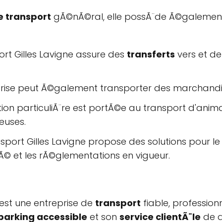
e transport
gÃ©nÃ©ral, elle possÃ¨de Ã©galemen
rt Gilles Lavigne assure des
transferts
vers et de
prise peut Ã©galement transporter des marchandis
ion particuliÃ¨re est portÃ©e au transport d'ani
euses.
sport Gilles Lavigne propose des solutions pour l
Ã© et les rÃ©glementations en vigueur.
est une entreprise de
transport
fiable, profession
parking accessible
et son
service clientÃ¨le
de q