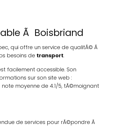
Fiable Ã Boisbriand
, qui offre un service de qualitÃ© Ã
 vos besoins de
transport
.
est facilement accessible. Son
ormations sur son site web :
une note moyenne de 4.1/5, tÃ©moignant
endue de services pour rÃ©pondre Ã