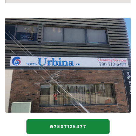
☎️7807126477