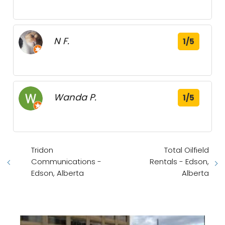
N F.
1/5
Wanda P.
1/5
Tridon
Total Oilfield
Communications -
Rentals - Edson,
Edson, Alberta
Alberta