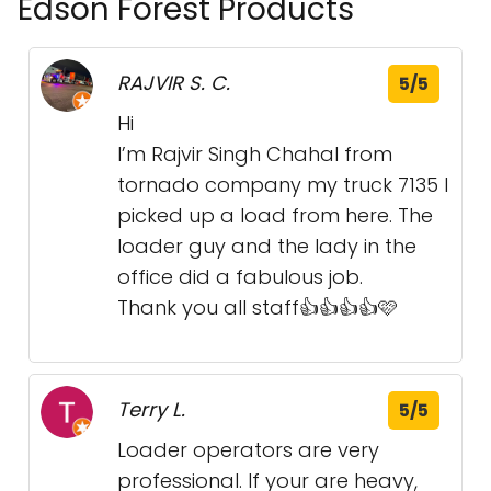
Edson Forest Products
RAJVIR S. C.
5/5
Hi
I’m Rajvir Singh Chahal from
tornado company my truck 7135 I
picked up a load from here. The
loader guy and the lady in the
office did a fabulous job.
Thank you all staff👍👍👍👍🩷
Terry L.
5/5
Loader operators are very
professional. If your are heavy,