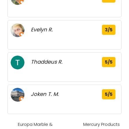
Evelyn R.
3/5
Thaddeus R.
5/5
Joken T. M.
5/5
Europa Marble &
Mercury Products