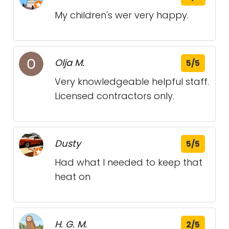
My children's wer very happy.
Olja M.
5/5
Very knowledgeable helpful staff.
Licensed contractors only.
Dusty
5/5
Had what I needed to keep that
heat on
H. G. M.
2/5