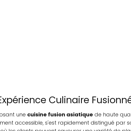
périence Culinaire Fusionn
posant une
cuisine fusion asiatique
de haute qual
lement accessible, s'est rapidement distingué par
al où les clients peuvent savourer une variété de pla