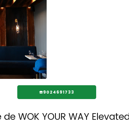
☎️9024691733
re de WOK YOUR WAY Elevated