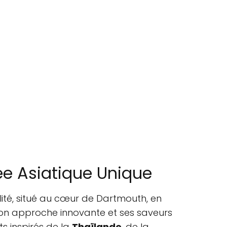
ée Asiatique Unique
ité, situé au cœur de Dartmouth, en
 son approche innovante et ses saveurs
ts inspirés de la
Thaïlande
, de la