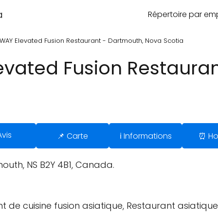
a
Répertoire par e
AY Elevated Fusion Restaurant - Dartmouth, Nova Scotia
vated Fusion Restauran
Avis
📌 Carte
ℹ️ Informations
⏰ Ho
tmouth, NS B2Y 4B1, Canada.
t de cuisine fusion asiatique, Restaurant asiatique