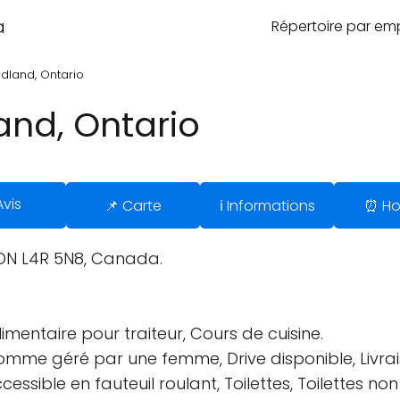
a
Répertoire par e
dland, Ontario
and, Ontario
Avis
📌 Carte
ℹ️ Informations
⏰ Ho
 ON L4R 5N8, Canada.
imentaire pour traiteur, Cours de cuisine.
comme géré par une femme, Drive disponible, Livra
ssible en fauteuil roulant, Toilettes, Toilettes no