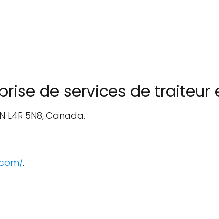
rise de services de traiteur
 ON L4R 5N8, Canada.
.com/
.