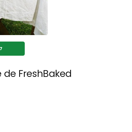
7
e de FreshBaked