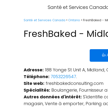
Santé et Services Canad
Santé et Services Canada
Ontario
FreshBaked - Mi
FreshBaked - Midl
👍 
Adresse:
188 Yonge St Unit A, Midland,
Téléphone:
7053226547
.
Site web:
freshbakedconsulting.com
Spécialités:
Boulangerie, Fournisseur al
Autres données d'intérêt:
S'identifie 
magasin, Vente à emporter, Parking acce