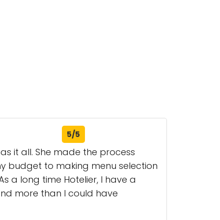
5/5
as it all. She made the process
my budget to making menu selection
s a long time Hotelier, I have a
 and more than I could have