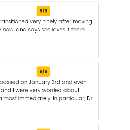
5/5
transitioned very nicely after moving
y now, and says she loves it there.
5/5
 passed on January 3rd and even
 and I were very worried about
most immediately. In particular, Dr.