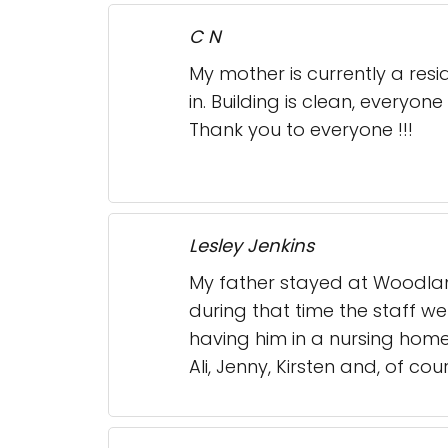
C N
My mother is currently a resi
in. Building is clean, everyo
Thank you to everyone !!!
Lesley Jenkins
My father stayed at Woodla
during that time the staff w
having him in a nursing home
Ali, Jenny, Kirsten and, of co