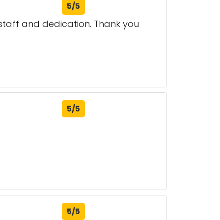
5/5
f staff and dedication. Thank you
5/5
5/5