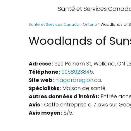
Santé et Services Canad
Santé et Services Canada
Ontario
Woodlands of Su
Woodlands of Suns
Adresse:
920 Pelham St, Welland, ON L
Téléphone:
9058923845
.
Site web:
niagararegion.ca
.
Spécialités:
Maison de santé.
Autres données d'intérêt:
Entrée acces
Avis :
Cette entreprise a 7 avis sur Goo
Avis moyen:
5/5.