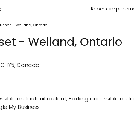
a
Répertoire par e
nset - Welland, Ontario
et - Welland, Ontario
3C 1Y5, Canada.
sible en fauteuil roulant, Parking accessible en fau
gle My Business.